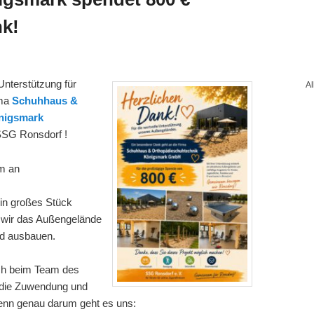
nk!
Unterstützung für
A
rma
Schuhhaus &
nigsmark
SSG Ronsdorf !
m an
ein großes Stück
n wir das Außengelände
nd ausbauen.
ch beim Team des
die Zuwendung und
 Denn genau darum geht es uns: