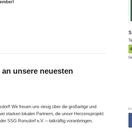
tember!
S
S
G
 an unsere neuesten
f! Wir freuen uns riesig über die großartige und
F
ei starken lokalen Partnern, die unser Herzensprojekt
er SSG Ronsdorf e.V. – tatkräftig voranbringen.