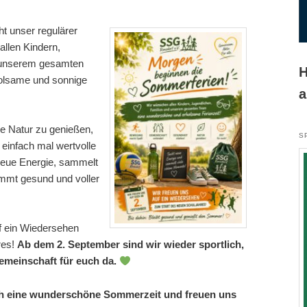
t unser regulärer
llen Kindern,
e unserem gesamten
H
olsame und sonnige
a
ie Natur zu genießen,
S
einfach mal wertvolle
 neue Energie, sammelt
mmt gesund und voller
uf ein Wiedersehen
res!
Ab dem 2. September sind wir wieder sportlich,
Gemeinschaft für euch da.
h eine wunderschöne Sommerzeit und freuen uns