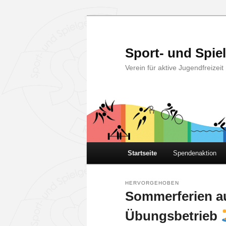
Zum
Zum
primären
sekundären
Inhalt
Inhalt
Sport- und Spie
springen
springen
Verein für aktive Jugendfreize
Hauptmenü
Startseite
Spendenaktion
HERVORGEHOBEN
Sommerferien a
Übungsbetrieb